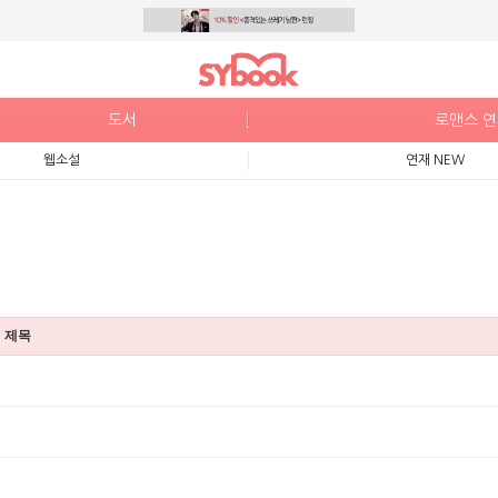
도서
로맨스 
웹소설
연재 NEW
제목