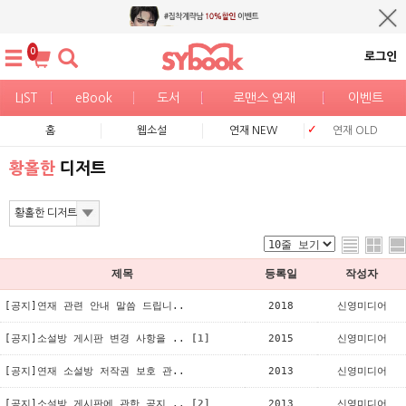
0
로그인
LIST
eBook
도서
로맨스 연재
이벤트
홈
웹소설
연재 NEW
연재 OLD
황홀한
디저트
제목
등록일
작성자
[공지]연재 관련 안내 말씀 드립니..
2018
신영미디어
[공지]소설방 게시판 변경 사항을 ..
[1]
2015
신영미디어
[공지]연재 소설방 저작권 보호 관..
2013
신영미디어
[공지]소설방 게시판에 관한 공지 ..
[2]
2013
신영미디어