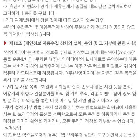
· 제휴관계에 변화가 있거나 제휴관계가 종결될 때도 같은 절차에의하여
고지하거나 동의를 구합니다.
· 기타 관계법령에서 정한 절차에 따른 요청이 있는 경우
본래의 수집목적 및 이용목적에 반하여 무분별하게 정보가 제공되지 않도
록 최대한 노력하겠습니다.
제10조 (개인정보 자동수집 장치의 설치, 운영 및 그 거부에 관한 사항)
"신영미디어"는 귀하의 정보를 수시로 저장하고 찾아내는 '쿠키(cookie)'
등을 운용합니다. 쿠키란 "(주)신영미디어"의 웹사이트를 운영하는데 이용
되는 서버가 귀하의 브라우저에 보내는 아주 작은 텍스트 파일로서 귀하의
컴퓨터 하드디스크에 저장됩니다. "(주)신영미디어"는 다음과 같은 목적을
위해 쿠키를 사용합니다.
·
쿠키 등 사용 목적
: 회원과 비회원의 접속 빈도나 방문 시간 등을 분석,
이용자의 취향과 관심분야를 파악 및 자취 추적, 각종 이벤트 참여 정도 및
방문 회수 파악 등을 통한 타겟 마케팅 및 개인 맞춤 서비스 제공
·
쿠키 설정 거부 방법
: 쿠키 설정을 거부하는 방법으로는 회원님이 사용하
시는 웹 브라우저의 옵션을 선택함으로써 모든 쿠키를 허용하거나 쿠키를
저장할 때마다 확인을 거치거나, 모든 쿠키의 저장을 거부할 수 있습니다.
-설정방법
예(인터넷 익스플로어의 경우) : 웹 브라우저 상단의 도구 > 인터넷 옵션 >