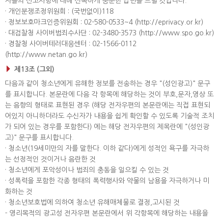
자들의 신고사항에 대해 신속하게 충분한 답변을 드릴 것입니다.
· 개인분쟁조정위원회 : (국번없이)118
· 정보보호마크인증위원회 : 02-580-0533~4 (http://eprivacy.or.kr)
· 대검찰청 사이버범죄수사단 : 02-3480-3573 (http://www.spo.go.kr)
· 경찰청 사이버테러대응센터 : 02-1566-0112
(http://www.netan.go.kr)
제13조 (그외)
다음과 같이 청소년에게 유해한 정보를 전송하는 경우 "(성인광고)" 문구
를 표시합니다. 본문란에 다음 각 항목에 해당하는 것이 부호,문자,영상 또
는 음향의 형태로 표현된 경우 (해당 전자우편의 본문란에는 직접 표현되
어있지 아니하더라도 수신자가 내용을 쉽게 확인할 수 있도록 기술적 조치
가 되어 있는 경우를 포함한다) 에는 해당 전자우편의 제목란에 "(성인광
고)" 문구를 표시합니다.
· 청소년(19세미만의 자를 말한다. 이하 같다)에게 성적인 욕구를 자극하
는 선정적인 것이거나 음란한 것
· 청소년에게 포악성이나 범죄의 충동을 일으킬 수 있는 것
· 성폭력을 포함한 각종 형태의 폭력행사와 약물의 남용을 자극하거나 미
화하는 것
· 청소년보호법에 의하여 청소년 유해매체물로 결정,고시된 것
- 영리목적의 광고성 전자우편 본문란에서 위 각항목에 해당하는 내용을