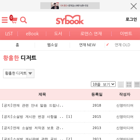
0
로그인
LIST
eBook
도서
로맨스 연재
이벤트
홈
웹소설
연재 NEW
연재 OLD
황홀한
디저트
제목
등록일
작성자
[공지]연재 관련 안내 말씀 드립니..
2018
신영미디어
[공지]소설방 게시판 변경 사항을 ..
[1]
2015
신영미디어
[공지]연재 소설방 저작권 보호 관..
2013
신영미디어
[공지]소설방 게시판에 관한 공지 ..
[2]
2013
신영미디어