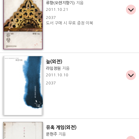
류향(오렌지향기)
지음
2011.10.21
2037
도서 구매 시 무료 증정 이북
늪(외전)
라임정원
지음
2011.10.10
2037
유혹 게임(외전)
문현주
지음