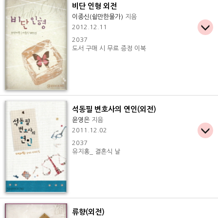
비단 인형 외전
이종신(쉴만한물가)
지음
2012.12.11
2037
도서 구매 시 무료 증정 이북
석동필 변호사의 연인(외전)
윤영은
지음
2011.12.02
2037
유지홍_ 결혼식 날
류향(외전)