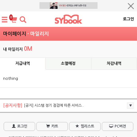
0
로그인
마이페이지
- 마일리지
0M
내 마일리지
지급내역
소멸예정
차감내역
nothing
[공지사항]
[공지] 시스템 정기 점검에 따른 서비스..
로그인
카트
찜리스트
PC버전