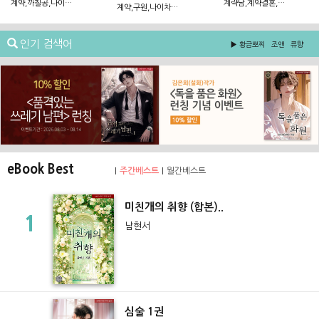
계약,까칠공,나이차이,능력수,다정수
계략남,계약결혼,몸정,재벌남
계약,구원,나이차이,능력공,다정공
인기 검색어
황금뽀찌
조앤
류향
eBook Best
주간베스트
월간베스트
미친개의 취향 (합본)..
1
남현서
심술 1권