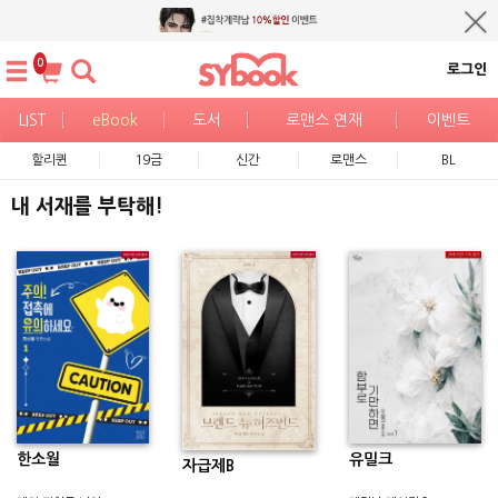
0
로그인
LIST
eBook
도서
로맨스 연재
이벤트
할리퀸
19금
신간
로맨스
BL
내 서재를 부탁해!
한소월
유밀크
자급제B