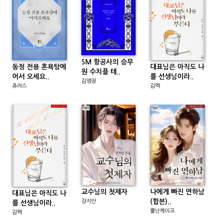
SM 항공사의 승무
동정 전용 혼욕탕에
대표님은 아직도 나
원 수치플 테..
어서 오세요..
를 선생님이라..
김앵장
츄러스
김멕
교수님의 첫제자
나에게 빠진 연하남
대표님은 아직도 나
(합본)..
강지안
를 선생님이라..
뿔난케이크
김멕